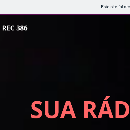
Este site foi d
REC 386
SUA RÁD